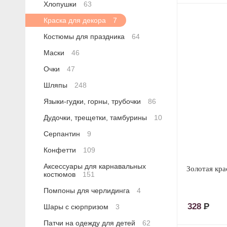
Хлопушки
63
Краска для декора
7
Костюмы для праздника
64
Маски
46
Очки
47
Шляпы
248
Языки-гудки, горны, трубочки
86
Дудочки, трещетки, тамбурины
10
Серпантин
9
Конфетти
109
Аксессуары для карнавальных
Золотая кра
костюмов
151
Помпоны для черлидинга
4
328
Р
Шары с сюрпризом
3
Патчи на одежду для детей
62