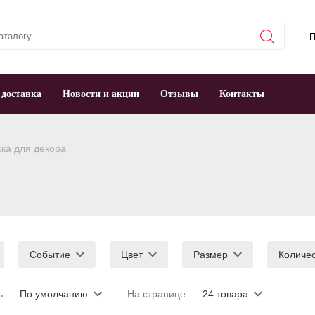
П
 доставка
Новости и акции
Отзывы
Контакты
ка для декора
Событие
Цвет
Размер
Количе
ь:
По умолчанию
На странице:
24 товара