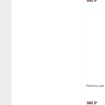
840
Р
Пакеты для 
980
Р