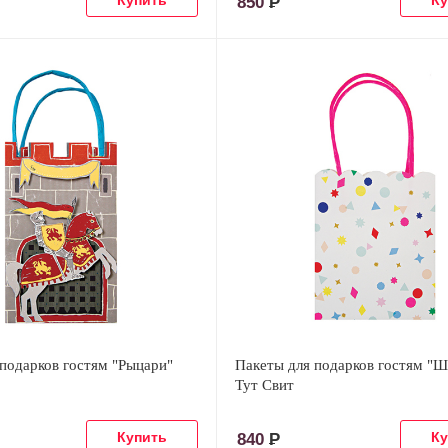
850
Р
подарков гостям "Рыцари"
Пакеты для подарков гостям "Ш
Тут Свит
840
Р