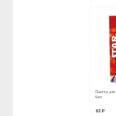
Пакеты для
6шт
63
Р