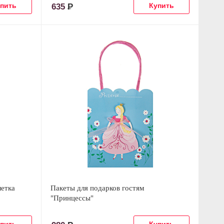
635
Р
летка
Пакеты для подарков гостям
"Принцессы"