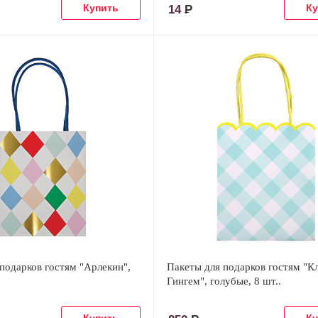
14
Р
подарков гостям "Арлекин",
Пакеты для подарков гостям "К
Гингем", голубые, 8 шт..