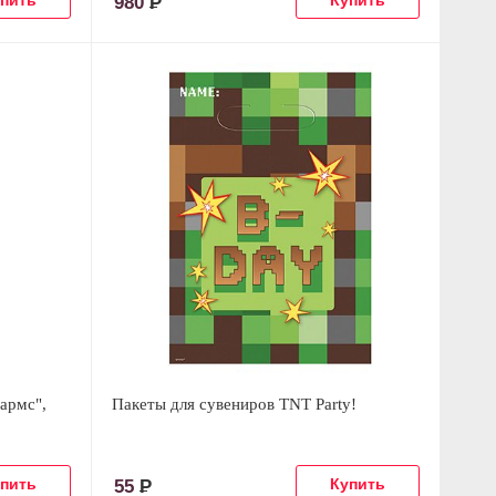
980
Р
армс",
Пакеты для сувениров TNT Party!
55
Р