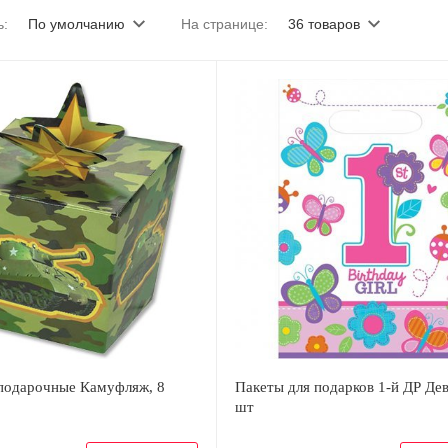
ь:
По умолчанию
На странице:
36 товаров
подарочные Камуфляж, 8
Пакеты для подарков 1-й ДР Дев
шт