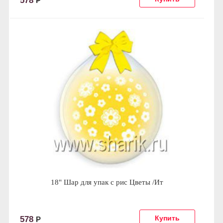
578
Р
18" Шар для упак c рис Цветы /Ит
578
Р