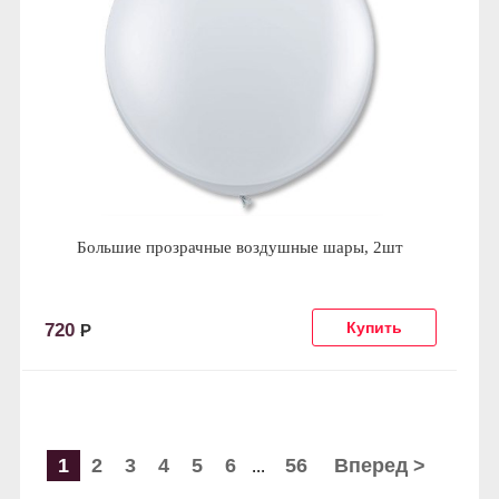
Большие прозрачные воздушные шары, 2шт
720
Р
1
2
3
4
5
6
56
Вперед >
...