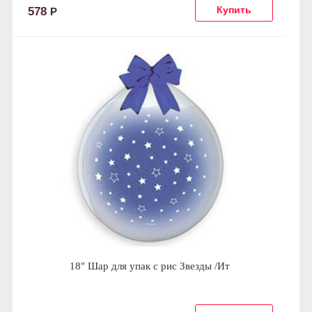
578
Р
18" Шар для упак c рис Звезды /Ит