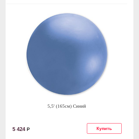
5,5' (165см) Синий
5 424
Р