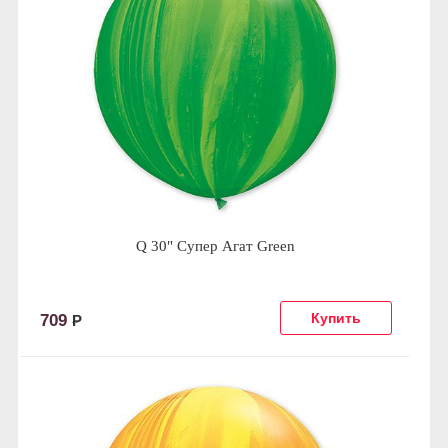
Q 30" Супер Агат Green
709
Р