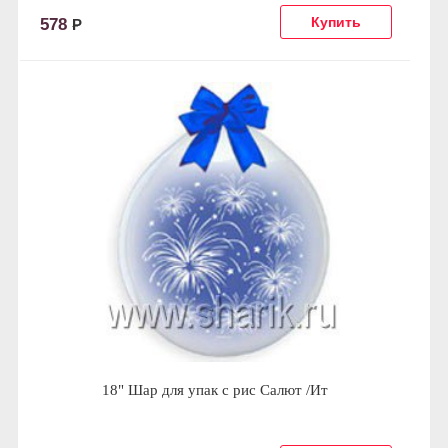
578
Р
18" Шар для упак c рис Салют /Ит